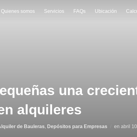
Quienes somos
Servicios
FAQs
Ubicación
Calc
equeñas una crecien
en alquileres
Public
lquiler de Bauleras
,
Depósitos para Empresas
en
abril 1
el