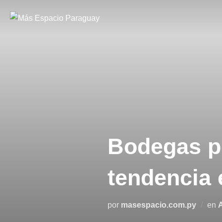
Saltar
al
contenido
Bodegas p
tendencia 
por
masespacio.com.py
en
A