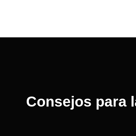
Navegación
de
entradas
Consejos para l