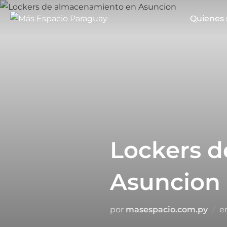
Saltar
Quienes
al
contenido
Lockers 
Asuncion
por
masespacio.com.py
e