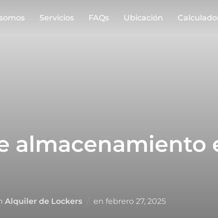
 somos
Servicios
FAQs
Ubicación
Calculado
de almacenamiento 
Publicado
n
Alquiler de Lockers
en
febrero 27, 2025
el