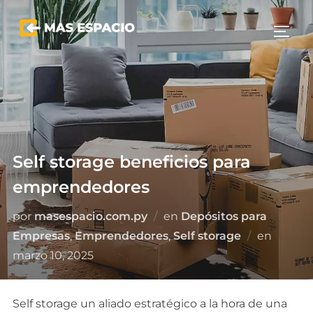
Saltar
al
ALTE
contenido
Self storage beneficios para
emprendedores
por
masespacio.com.py
en
Depósitos para
Public
Empresas
,
Emprendedores
,
Self storage
en
el
marzo 10, 2025
Self storage un aliado estratégico a la hora de una